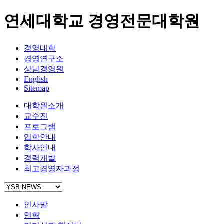
연세대학교 경영전문대학원
경영대학
경영연구소
상남경영원
English
Sitemap
대학원소개
교수진
프로그램
입학안내
학사안내
경력개발
최고경영자과정
인사말
연혁