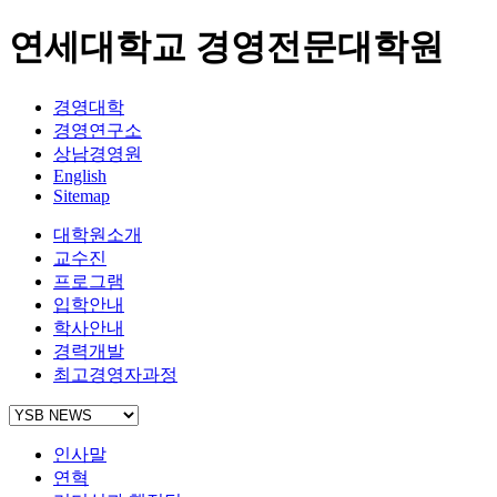
연세대학교 경영전문대학원
경영대학
경영연구소
상남경영원
English
Sitemap
대학원소개
교수진
프로그램
입학안내
학사안내
경력개발
최고경영자과정
인사말
연혁