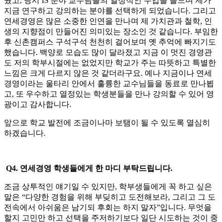
웠고, 당시 IS 분야 교수님들의 열정적인 수업을 들으며 제가
지금 연구하고 강의하는 분야를 선택하게 되었습니다. 그리고
연세경영은 많은 소중한 인연을 만나며 제 가치관과 철학, 인
생의 지향점이 만들어진 의미있는 장소인 것 같습니다. 부임한
후 신촌캠퍼스 구석구석 천천히 걸어보며 옛 추억에 빠지기도
했습니다. 백양로 모습도 많이 달라졌고 지금 이 멋진 경영관
도 저의 학부시절에는 없었지만 학교가 주는 따뜻하고 특별한
느낌은 크게 다르지 않은 것 같더라구요. 예나 지금이나 연세
경영이라는 울타리 안에서 훌륭한 교수님들을 동료로 만나뵙
고, 또 우수하고 열정있는 학생분들을 만나 강의할 수 있어 영
광이고 감사합니다.
앞으로 학교 발전에 조금이나마 보탬이 될 수 있도록 열심히
하겠습니다.
Q4.
연세경영 학생들에게 한 마디 부탁드립니다.
조금 상투적인 얘기일 수 있지만, 학부생들에게 꼭 하고 싶은
말은 “다양한 경험을 위해 부딪히고 도전해보라, 그리고 그 도
전속에서 아쉬움은 남기되 후회는 하지 말자”입니다. 무엇을
할지 고민만 하고 선택을 주저하기보다 일단 시도하는 것이 중