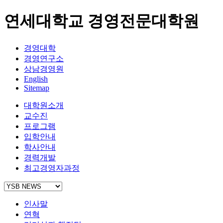
연세대학교 경영전문대학원
경영대학
경영연구소
상남경영원
English
Sitemap
대학원소개
교수진
프로그램
입학안내
학사안내
경력개발
최고경영자과정
인사말
연혁