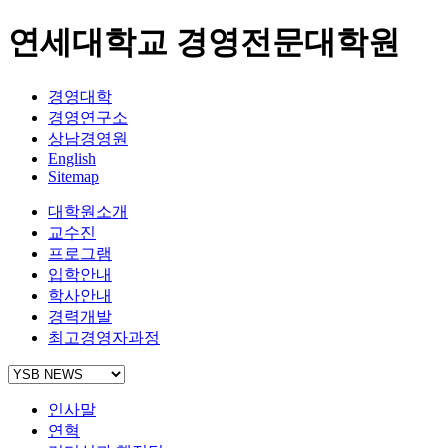
연세대학교 경영전문대학원
경영대학
경영연구소
상남경영원
English
Sitemap
대학원소개
교수진
프로그램
입학안내
학사안내
경력개발
최고경영자과정
인사말
연혁