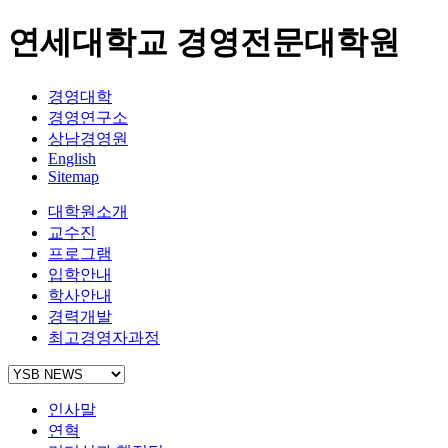
연세대학교 경영전문대학원
경영대학
경영연구소
상남경영원
English
Sitemap
대학원소개
교수진
프로그램
입학안내
학사안내
경력개발
최고경영자과정
인사말
연혁