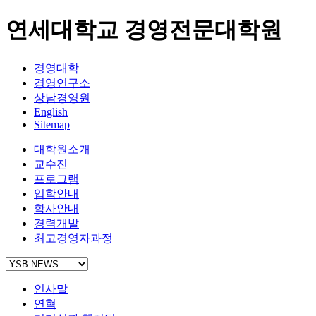
연세대학교 경영전문대학원
경영대학
경영연구소
상남경영원
English
Sitemap
대학원소개
교수진
프로그램
입학안내
학사안내
경력개발
최고경영자과정
인사말
연혁