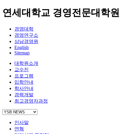
연세대학교 경영전문대학원
경영대학
경영연구소
상남경영원
English
Sitemap
대학원소개
교수진
프로그램
입학안내
학사안내
경력개발
최고경영자과정
인사말
연혁