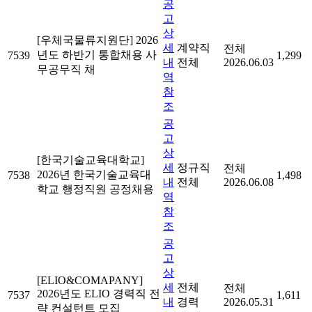
공
고
상
[우체국물류지원단] 2026
세
계약직
전체
년도 하반기 통합채용 사
7539
1,299
내
전체
2026.06.03
무공무직 채
역
참
조
공
고
상
[한국기술교육대학교]
세
정규직
전체
2026년 한국기술교육대
7538
1,498
내
전체
2026.06.08
학교 행정직원 공정채용
역
참
조
공
고
상
[ELIO&COMAPANY]
세
전체
전체
2026년도 ELIO 경력직 전
7537
1,611
내
경력
2026.05.31
략 컨설턴트 모집