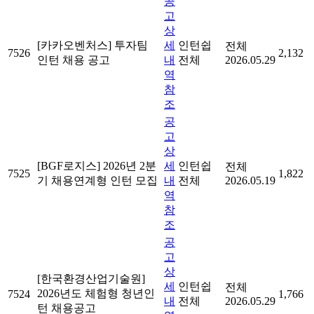
공
고
상
[카카오벤처스] 투자팀
세
인턴쉽
전체
7526
2,132
인턴 채용 공고
내
전체
2026.05.29
역
참
조
공
고
상
[BGF로지스] 2026년 2분
세
인턴쉽
전체
7525
1,822
기 채용연계형 인턴 모집
내
전체
2026.05.19
역
참
조
공
고
상
[한국환경산업기술원]
세
인턴쉽
전체
2026년도 체험형 청년인
7524
1,766
내
전체
2026.05.29
턴 채용공고