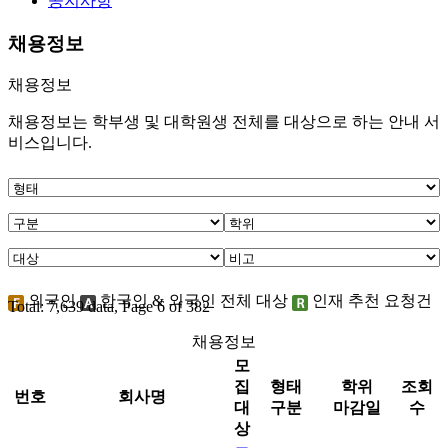
공지사항
채용정보
채용정보
채용정보는 학부생 및 대학원생 전체를 대상으로 하는 안내 서
비스입니다.
외국인
한국인 & 외국인 전체 대상
인재 추천 요청건
Total: 7,639 data, Page 6 of 382
채용정보
모
집
형태
학위
조회
번호
회사명
대
구분
마감일
수
상