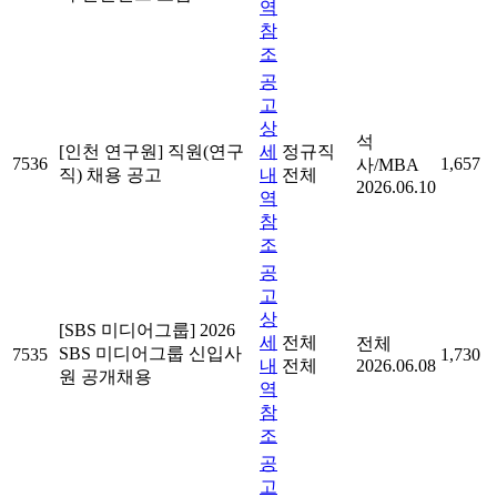
역
참
조
공
고
상
석
[인천 연구원] 직원(연구
세
정규직
7536
1,657
사/MBA
직) 채용 공고
내
전체
2026.06.10
역
참
조
공
고
상
[SBS 미디어그룹] 2026
세
전체
전체
SBS 미디어그룹 신입사
7535
1,730
내
전체
2026.06.08
원 공개채용
역
참
조
공
고