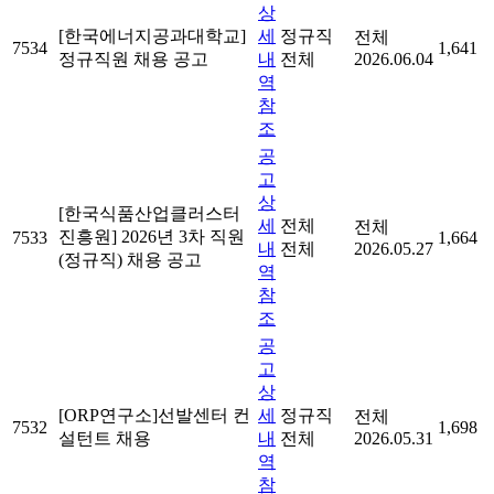
상
[한국에너지공과대학교]
세
정규직
전체
7534
1,641
정규직원 채용 공고
내
전체
2026.06.04
역
참
조
공
고
상
[한국식품산업클러스터
세
전체
전체
진흥원] 2026년 3차 직원
7533
1,664
내
전체
2026.05.27
(정규직) 채용 공고
역
참
조
공
고
상
[ORP연구소]선발센터 컨
세
정규직
전체
7532
1,698
설턴트 채용
내
전체
2026.05.31
역
참