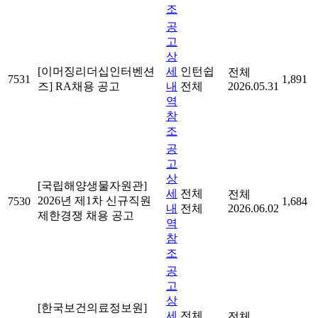
조
공
고
상
[이머징리더십인터벤션
세
인턴쉽
전체
7531
1,891
즈] RA채용 공고
내
전체
2026.05.31
역
참
조
공
고
상
[국립해양생물자원관]
세
전체
전체
2026년 제1차 신규직원
7530
1,684
내
전체
2026.06.02
제한경쟁 채용 공고
역
참
조
공
고
상
[한국보건의료정보원]
세
전체
전체