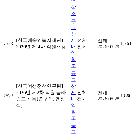
역
참
조
공
고
상
[한국예술인복지재단]
세
전체
전체
7523
1,761
2026년 제 4차 직원채용
내
전체
2026.05.29
역
참
조
공
고
[한국여성정책연구원]
상
2026년 제2차 직원 블라
세
전체
전체
7522
1,860
인드 채용(연구직, 행정
내
전체
2026.05.28
직)
역
참
조
공
고