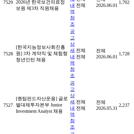
2026년 한국보건의료정
7529
1,702
내
전체
2026.06.01
보원 제3차 직원채용
역
참
조
공
고
상
[한국지능정보사회진흥
세
전체
전체
원] 3차 계약직 및 체험형
7528
1,728
내
전체
2026.06.01
청년인턴 채용
역
참
조
공
고
상
[퀀텀펀드자산운용] 글로
세
전체
전체
벌대체투자본부 Junior
7527
2,237
내
전체
2026.05.31
Investment Analyst 채용
역
참
조