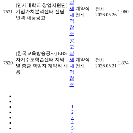
상
[연세대학교 창업지원단]
세
계약직
전체
기업가치분석센터 전담
7521
1,960
내
전체
2026.05.26
인력 채용공고
역
참
조
공
고
[한국교육방송공사] EBS
상
자기주도학습센터 지역
세
계약직
전체
7520
1,874
별 총괄 책임자 계약직 채
내
전체
2026.05.21
용
역
참
조
1
2
3
4
5