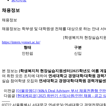
공지사항
채용정보
채용정보
채용정보는 학부생 및 대학원생 전체를 대상으로 하는 안내 서
[학생복지처 현장실습지원센
https://intern.yonsei.ac.kr/
형태
구분
인턴쉽
신입
본 정보는
[학생복지처 현장실습지원센터]2025학년도 여름 
여 취한 모든 조치에 대하여
연세대학교 경영대학/대학원 경력
실습 참여학생 모집와
연세대학교 경영대학/대학원 경력개발
이전글
[더블유엠디] M&A Deal Advisory 부서 채용전환형 
다음글
[현대케피코] 2025 하반기 신입사원/인턴 채용 - 공고
03722 서울특별시 서대문구 연세로50 연세대학교 경영전문대