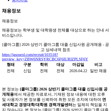
공지사항
채용정보
채용정보
채용정보는 학부생 및 대학원생 전체를 대상으로 하는 안내 서
비스입니다.
[콜마그룹] 2026 상반기 콜마그룹 대졸 신입사원 공개채용 - 공
고 상세내역 참조
https://jasoseol.com/recruit/103518?
preview_key=ZBW6NRSYRCBC6F6IURIZPLSF6Y
형태
구분
학위
대상
마감일
비고
전체
신입
전체
전체
2026.04.22
일반 채용
본 정보는
[콜마그룹] 2026 상반기 콜마그룹 대졸 신입사원 공
개채용
에서 제공한 자료로서, 기재된 정보 내용에 대한 오류
및 사용자가 본 정보를 신뢰하여 취한 모든 조치에 대하여
연
세대학교 경영대학/대학원 경력개발센터
는 일체의 책임을 지
지 않습니다. 본 정보는 [콜마그룹] 2026 상반기 콜마그룹 대졸