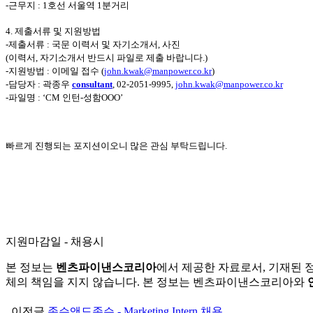
-
근무지 : 1호선 서울역 1분거리
4.
제출서류 및 지원방법
-제출서류 : 국문 이력서 및 자기소개서, 사진
(
이력서, 자기소개서 반드시 파일로 제출 바랍니다
.)
-지원방법 : 이메일 접수
(
john.kwak@manpower.co.kr
)
-
담당자 : 곽종우
consultant
, 02-2051-9995,
john.kwak@manpower.co.kr
-
파일명 : ‘CM 인턴-성함OOO’
빠르게 진행되는 포지션이오니 많은 관심 부탁드립니다.
지원마감일 - 채용시
본 정보는
벤츠파이낸스코리아
에서 제공한 자료로서, 기재된 
체의 책임을 지지 않습니다. 본 정보는 벤츠파이낸스코리아와
이전글
존슨앤드존슨 - Marketing Intern 채용