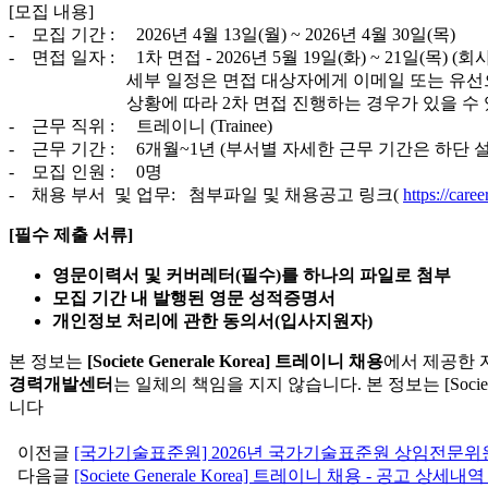
[모집 내용]
- 모집 기간 : 2026년 4월 13일(월) ~ 2026년 4월 30일(목)
- 면접 일자 : 1차 면접 - 2026년 5월 19일(화) ~ 21일(목)
세부 일정은 면접 대상자에게 이메일 또는 유선으
상황에 따라 2차 면접 진행하는 경우가 있을 수 
- 근무 직위 : 트레이니 (Trainee)
- 근무 기간 : 6개월~1년 (부서별 자세한 근무 기간은 하단 
- 모집 인원 : 0명
- 채용 부서 및 업무: 첨부파일 및 채용공고 링크(
https://care
[
필수
제출
서류
]
영문이력서
및
커버레터
(
필수
)
를
하나의
파일로
첨부
모집
기간
내
발행된
영문
성적증명서
개인정보
처리에
관한
동의서
(
입사지원자
)
본 정보는
[Societe Generale Korea] 트레이니 채용
에서 제공한 
경력개발센터
는 일체의 책임을 지지 않습니다. 본 정보는 [Societe
니다
이전글
[국가기술표준원] 2026년 국가기술표준원 상임전문위원
다음글
[Societe Generale Korea] 트레이니 채용 - 공고 상세내