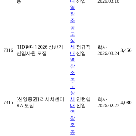
용
내
신입
2026.03.16
역
참
조
공
고
상
[HD현대] 2026 상반기
세
정규직
학사
7316
3,456
신입사원 모집
내
신입
2026.03.24
역
참
조
공
고
상
[신영증권] 리서치센터
세
인턴쉽
학사
7315
4,080
RA 모집
내
신입
2026.02.27
역
참
조
공