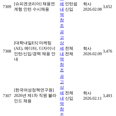
[슈피겐코리아] 채용연
세
인턴쉽
학사
7309
3,652
계형 인턴 수시채용
내
신입
2026.02.08
역
참
조
공
고
[대학내일ES] 마케팅
상
(AE), 에디터, 디자이너
세
전체
학사
7308
3,476
인턴/신입/경력 채용 안
내
전체
2026.02.09
내
역
참
조
공
고
상
[한국여성정책연구원]
세
전체
학사
2026년 제1차 직원 블라
7307
3,493
내
신입
2026.02.11
인드 채용
역
참
조