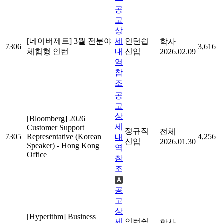
공
고
상
[네이버제트] 3월 전분야
세
인턴쉽
학사
7306
3,616
체험형 인턴
내
신입
2026.02.09
역
참
조
공
고
상
[Bloomberg] 2026
세
Customer Support
정규직
전체
7305
Representative (Korean
4,256
내
신입
2026.01.30
Speaker) - Hong Kong
역
Office
참
조
공
고
상
[Hyperithm] Business
세
인턴쉽
학사