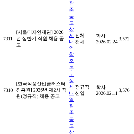
참
조
공
고
상
[서울디자인재단] 2026
세
전체
학사
년 상반기 직원 채용 공
7311
3,572
내
전체
2026.02.24
고
역
참
조
공
고
상
[한국식품산업클러스터
세
정규직
학사
진흥원] 2026년 제2차 직
7310
3,576
내
신입
2026.02.11
원(정규직) 채용 공고
역
참
조
공
고
상