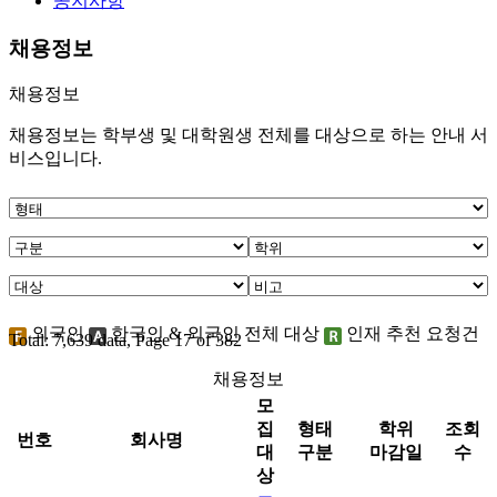
공지사항
채용정보
채용정보
채용정보는 학부생 및 대학원생 전체를 대상으로 하는 안내 서
비스입니다.
외국인
한국인 & 외국인 전체 대상
인재 추천 요청건
Total: 7,639 data, Page 17 of 382
채용정보
모
집
형태
학위
조회
번호
회사명
대
구분
마감일
수
상