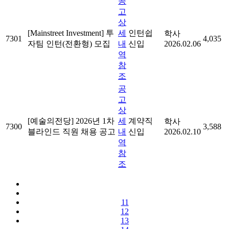
공
고
상
[Mainstreet Investment] 투
세
인턴쉽
학사
7301
4,035
자팀 인턴(전환형) 모집
내
신입
2026.02.06
역
참
조
공
고
상
[예술의전당] 2026년 1차
세
계약직
학사
7300
3,588
블라인드 직원 채용 공고
내
신입
2026.02.10
역
참
조
11
12
13