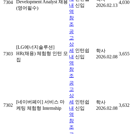
Development Analyst 채용
7304
4,030
내
신입
2026.02.13
(영어필수)
역
참
조
공
고
상
[LG에너지솔루션]
세
인턴쉽
학사
HR(채용) 체험형 인턴 모
7303
3,655
내
신입
2026.02.08
집
역
참
조
공
고
상
[네이버페이] 서비스 마
세
인턴쉽
학사
7302
3,632
케팅 체험형 Internship
내
신입
2026.02.08
역
참
조