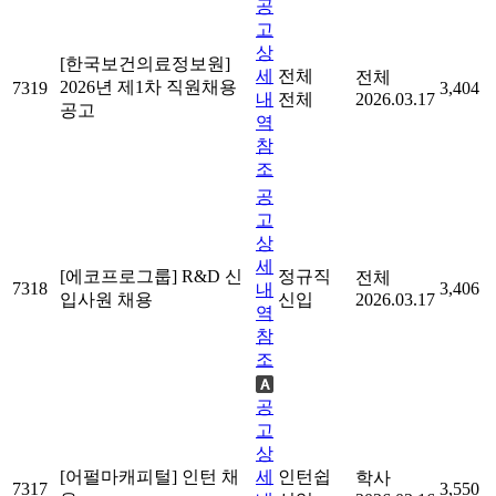
공
고
상
[한국보건의료정보원]
세
전체
전체
2026년 제1차 직원채용
7319
3,404
내
전체
2026.03.17
공고
역
참
조
공
고
상
세
[에코프로그룹] R&D 신
정규직
전체
7318
3,406
내
입사원 채용
신입
2026.03.17
역
참
조
공
고
상
[어펄마캐피털] 인턴 채
세
인턴쉽
학사
7317
3,550