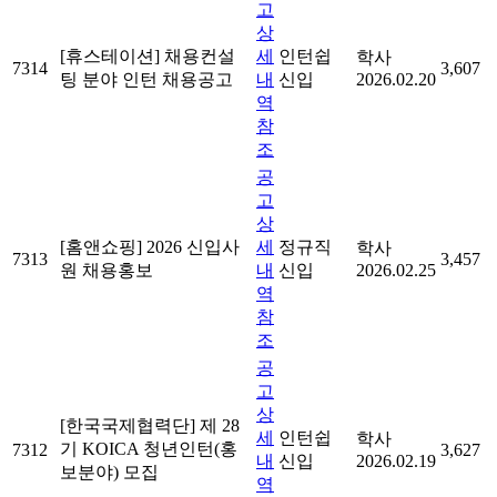
고
상
[휴스테이션] 채용컨설
세
인턴쉽
학사
7314
3,607
팅 분야 인턴 채용공고
내
신입
2026.02.20
역
참
조
공
고
상
[홈앤쇼핑] 2026 신입사
세
정규직
학사
7313
3,457
원 채용홍보
내
신입
2026.02.25
역
참
조
공
고
상
[한국국제협력단] 제 28
세
인턴쉽
학사
기 KOICA 청년인턴(홍
7312
3,627
내
신입
2026.02.19
보분야) 모집
역