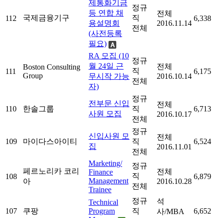
제통화기금
정규
등 연합 채
전체
국제금융기구
직
112
6,338
용설명회
2016.11.14
전체
(사전등록
필요)
RA 모집 (10
정규
월 24일 근
전체
Boston Consulting
직
111
6,175
Group
무시작 가능
2016.10.14
전체
자)
정규
전부문 신입
전체
110
한솔그룹
직
6,713
사원 모집
2016.10.17
전체
정규
신입사원 모
전체
109
마이다스아이티
직
6,524
집
2016.11.01
전체
Marketing/
정규
페르노리카 코리
전체
Finance
직
108
6,879
Management
아
2016.10.28
전체
Trainee
정규
석
Technical
107
쿠팡
Program
직
6,652
사/MBA