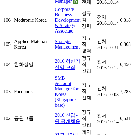
Manager
전체
2016.10.14
Corporate
정규
Business
전체
직
106
Medtronic Korea
Development
6,818
2016.10.14
& Strategy
경력
Associate
정규
Applied Materials
Strategic
전체
105
직
6,868
Korea
Management
2016.10.31
경력
정규
2016 하반기
전체
104
한화생명
직
6,450
신입 모집
2016.10.12
신입
SMB
Account
정규
전체
Manager for
직
103
Facebook
7,283
Korea
2016.10.08
전체
(Singapore
base)
정규
2016 신입사
전체
102
동원그룹
직
6,631
원 공개채용
2016.10.14
신입
계약