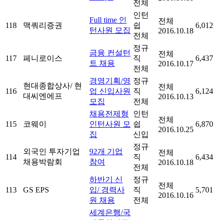
전체
인턴
Full time 인
전체
118
맥쿼리증권
쉽
6,012
턴사원 모집
2016.10.18
전체
정규
금융 컨설턴
전체
117
페니로이스
직
6,437
트 채용
2016.10.17
전체
경영기획/영
정규
현대종합상사/ 현
전체
116
업 신입사원
직
6,124
대씨엔에프
2016.10.13
모집
전체
채용전제형
인턴
전체
115
코웨이
인턴사원 모
쉽
6,870
2016.10.25
집
신입
정규
외국인 투자기업
92개 기업
전체
114
직
6,434
채용박람회
참여
2016.10.18
전체
하반기 신
정규
전체
113
GS EPS
입/ 경력사
직
5,701
2016.10.16
원 채용
전체
세계은행/국