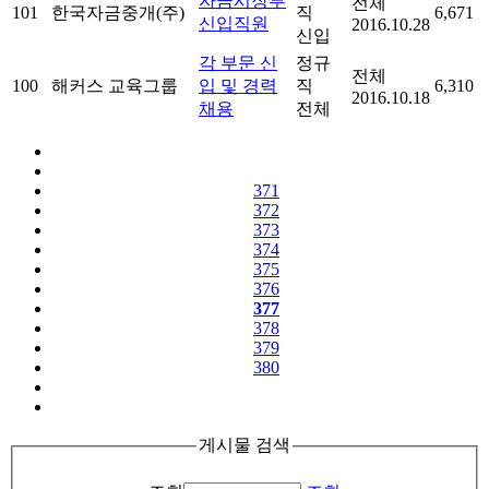
자금시장부
전체
101
한국자금중개(주)
직
6,671
신입직원
2016.10.28
신입
각 부문 신
정규
전체
100
해커스 교육그룹
입 및 경력
직
6,310
2016.10.18
채용
전체
371
372
373
374
375
376
377
378
379
380
게시물 검색