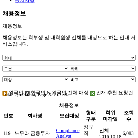
공지사항
채용정보
채용정보
채용정보는 학부생 및 대학원생 전체를 대상으로 하는 안내 서
비스입니다.
외국인
한국인 & 외국인 전체 대상
인재 추천 요청건
Total: 7,639 data, Page 377 of 382
채용정보
형태
학위
조회
번호
회사명
모집대상
구분
마감일
수
정규
Compliance
전체
119
노무라 금융투자
직
6,083
Analyst
2016.10.18