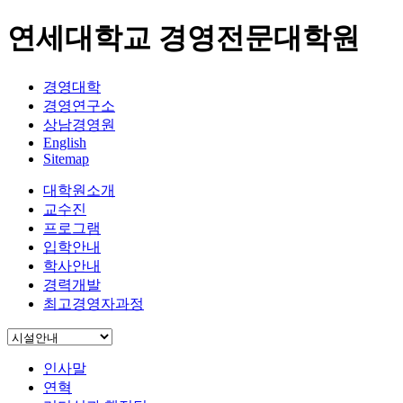
연세대학교 경영전문대학원
경영대학
경영연구소
상남경영원
English
Sitemap
대학원소개
교수진
프로그램
입학안내
학사안내
경력개발
최고경영자과정
인사말
연혁