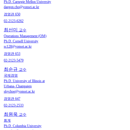
Ph.D. Carnegie Mellon University
daegon.cho@yonsei.ac.kr
경영관 650
02-2123-6262
최선미
교수
Operations Management (OM)
Ph.D. Cornell University
sc128@yonsei.ac.kr
경영관 653
02-2123-5479
최순규
교수
국제경영
Ph.D. University of Illinois at
Urbana- Champaign
skychoe@yonsei.ac.kr
경영관 647
02-2123-2533
최원욱
교수
회계
Ph.D. Columbia University