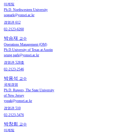
마케팅
Ph.D. Northwestern University
seapark@yonsei.ac.kr
경영관 612
02-2123-6260
박승재
교수
Operations Management (OM)
Ph.D.University of Texas at Austin
seung.park@yonsei.ac.kr
경영관 528호
02-2123-2546
박용석
교수
국제경영
Ph.D. Rutgers, The State University
of New Jersey
yspak@yonsei.ac.kr
경영관 510
02-2123-5476
박창희
교수
마케팅