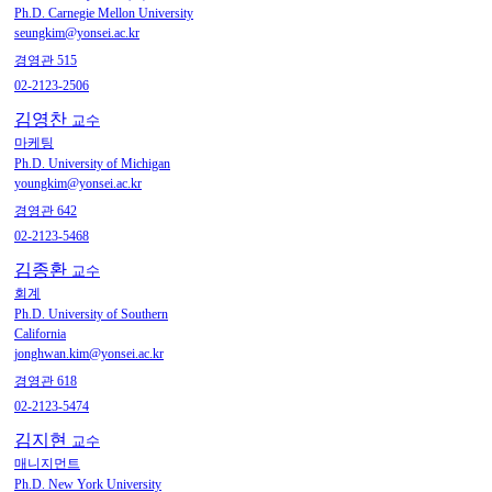
Ph.D. Carnegie Mellon University
seungkim@yonsei.ac.kr
경영관 515
02-2123-2506
김영찬
교수
마케팅
Ph.D. University of Michigan
youngkim@yonsei.ac.kr
경영관 642
02-2123-5468
김종환
교수
회계
Ph.D. University of Southern
California
jonghwan.kim@yonsei.ac.kr
경영관 618
02-2123-5474
김지현
교수
매니지먼트
Ph.D. New York University