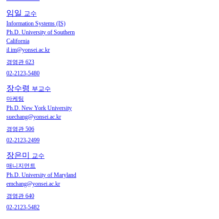
임일
교수
Information Systems (IS)
Ph.D. University of Southern
California
il.im@yonsei.ac.kr
경영관 623
02-2123-5480
장수령
부교수
마케팅
Ph.D. New York University
suechang@yonsei.ac.kr
경영관 506
02-2123-2499
장은미
교수
매니지먼트
Ph.D. University of Maryland
emchang@yonsei.ac.kr
경영관 640
02-2123-5482