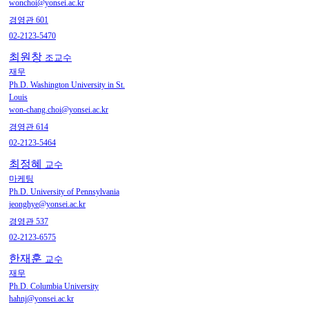
wonchoi@yonsei.ac.kr
경영관 601
02-2123-5470
최원창
조교수
재무
Ph.D. Washington University in St.
Louis
won-chang.choi@yonsei.ac.kr
경영관 614
02-2123-5464
최정혜
교수
마케팅
Ph.D. University of Pennsylvania
jeonghye@yonsei.ac.kr
경영관 537
02-2123-6575
한재훈
교수
재무
Ph.D. Columbia University
hahnj@yonsei.ac.kr