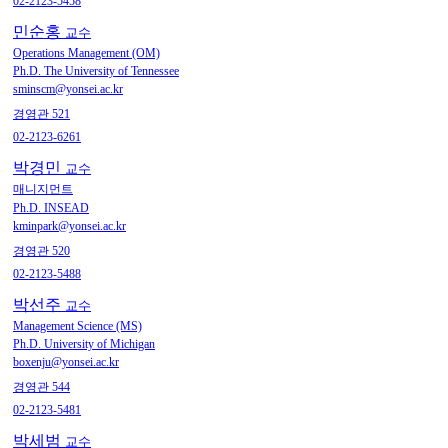
02-2123-5458
민순홍
교수
Operations Management (OM)
Ph.D. The University of Tennessee
sminscm@yonsei.ac.kr
경영관 521
02-2123-6261
박경민
교수
매니지먼트
Ph.D. INSEAD
kminpark@yonsei.ac.kr
경영관 520
02-2123-5488
박선주
교수
Management Science (MS)
Ph.D. University of Michigan
boxenju@yonsei.ac.kr
경영관 544
02-2123-5481
박세범
교수