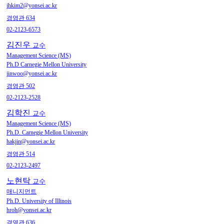
jhkim2@yonsei.ac.kr
경영관 634
02-2123-6573
김진우
교수
Management Science (MS)
Ph.D Carnegie Mellon University
jinwoo@yonsei.ac.kr
경영관 502
02-2123-2528
김학진
교수
Management Science (MS)
Ph.D. Carnegie Mellon University
hakjin@yonsei.ac.kr
경영관 514
02-2123-2497
노현탁
교수
매니지먼트
Ph.D. University of Illinois
hroh@yonsei.ac.kr
경영관 636