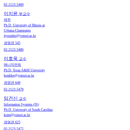
02-2123-5469
이지윤
부교수
재무
Ph.D. University of Illinois at
Urbana-Champaign
jiyoonlee@yonsei.ac.kr
경영관 545
02-2123-5486
이호욱
교수
매니지먼트
Ph.D. Texas A&M University
houklee@yonsei.ac.kr
경영관 649
02-2123-5478
임건신
교수
Information Systems (IS)
Ph.D. University of South Carolina
ksim@yonsei.ac.kr
경영관 625
02-2123-5472