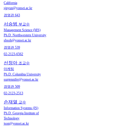
California
sjpyun@yonsei.ac.kr
경영관 643
서승범
부교수
Management Science (MS)
Ph.D. Northwestern University
sbsoh@yonsei.ac.kr
경영관 539
02-2123-6562
선정아
조교수
마케팅
Ph.D. Columbia University
sunjennifer@yonsei.ac.kr
경영관 509
02-2123-2513
손재열
교수
Information Systems (IS)
Ph.D. Georgia Institute of
Technology
json@yonsei.ac.kr