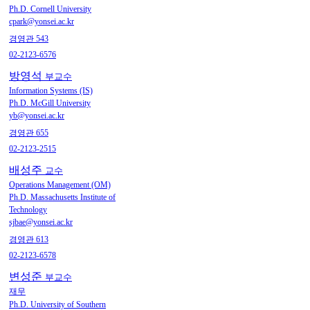
Ph.D. Cornell University
cpark@yonsei.ac.kr
경영관 543
02-2123-6576
방영석
부교수
Information Systems (IS)
Ph.D. McGill University
yb@yonsei.ac.kr
경영관 655
02-2123-2515
배성주
교수
Operations Management (OM)
Ph.D. Massachusetts Institute of
Technology
sjbae@yonsei.ac.kr
경영관 613
02-2123-6578
변성준
부교수
재무
Ph.D. University of Southern