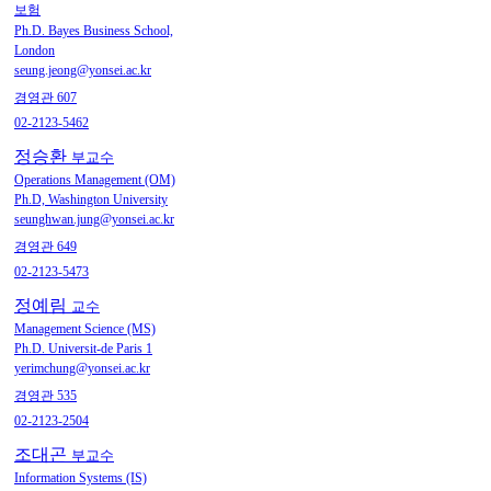
보험
Ph.D. Bayes Business School,
London
seung.jeong@yonsei.ac.kr
경영관 607
02-2123-5462
정승환
부교수
Operations Management (OM)
Ph.D, Washington University
seunghwan.jung@yonsei.ac.kr
경영관 649
02-2123-5473
정예림
교수
Management Science (MS)
Ph.D. Universit-de Paris 1
yerimchung@yonsei.ac.kr
경영관 535
02-2123-2504
조대곤
부교수
Information Systems (IS)