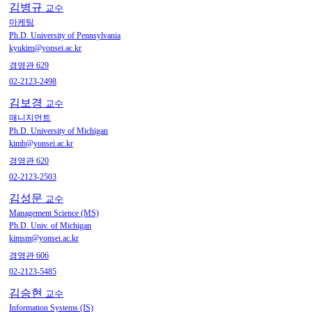
김병규
교수
마케팅
Ph.D. University of Pennsylvania
kyukim@yonsei.ac.kr
경영관 629
02-2123-2498
김보경
교수
매니지먼트
Ph.D. University of Michigan
kimb@yonsei.ac.kr
경영관 620
02-2123-2503
김성문
교수
Management Science (MS)
Ph.D. Univ. of Michigan
kimsm@yonsei.ac.kr
경영관 606
02-2123-5485
김승현
교수
Information Systems (IS)